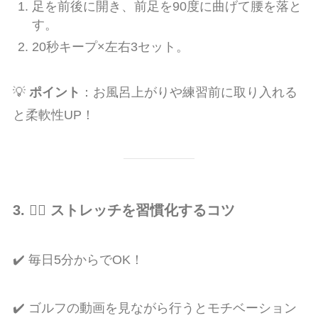
足を前後に開き、前足を90度に曲げて腰を落と
す。
20秒キープ×左右3セット。
💡
ポイント
：お風呂上がりや練習前に取り入れる
と柔軟性UP！
3. 🧘‍♂️
ストレッチを習慣化するコツ
✔️ 毎日5分からでOK！
✔️ ゴルフの動画を見ながら行うとモチベーション