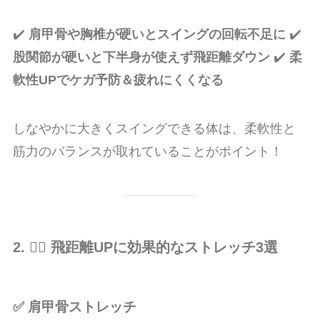
✔️
肩甲骨や胸椎が硬いとスイングの回転不足に
✔️
股関節が硬いと下半身が使えず飛距離ダウン
✔️
柔
軟性UPでケガ予防＆疲れにくくなる
しなやかに大きくスイングできる体は、柔軟性と
筋力のバランスが取れていることがポイント！
2. 🏋️‍♂️
飛距離UPに効果的なストレッチ3選
✅ 肩甲骨ストレッチ