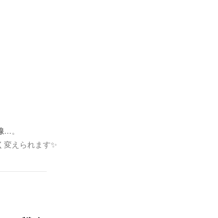
線
…。
く変えられます✨