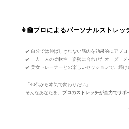
👩‍🏫プロによるパーソナルストレ
✔️ 自分では伸ばしきれない筋肉を効果的にアプロ
✔️ 一人一人の柔軟性・姿勢に合わせたオーダーメ
✔️ 美女トレーナーとの楽しいセッションで、続け
「40代から本気で変わりたい」
そんなあなたを、
プロのストレッチが全力でサポ