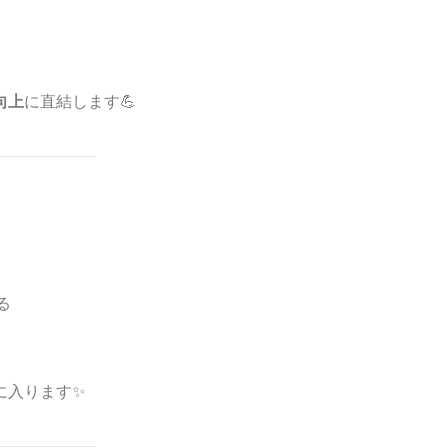
向上
に直結します💪
る
に入ります✨