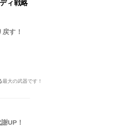
ボディ戦略
り戻す！
る
最大の武器です！
謝UP！