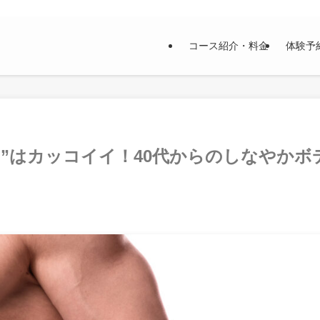
コース紹介・料金
体験予
男”はカッコイイ！40代からのしなやかボ