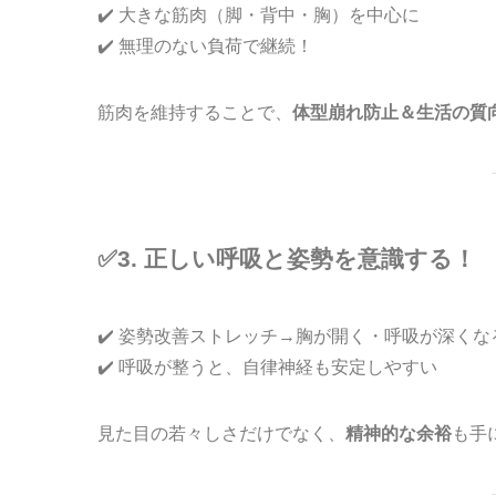
✔️ 大きな筋肉（脚・背中・胸）を中心に
✔️ 無理のない負荷で継続！
筋肉を維持することで、
体型崩れ防止＆生活の質
✅3. 正しい呼吸と姿勢を意識する！
✔️ 姿勢改善ストレッチ→胸が開く・呼吸が深くな
✔️ 呼吸が整うと、自律神経も安定しやすい
見た目の若々しさだけでなく、
精神的な余裕
も手