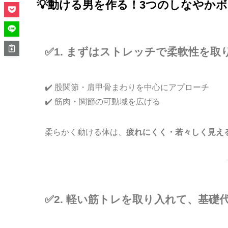
💡動ける男を作る！3つのしなやか
✅1. まずはストレッチで柔軟性を取
✔️ 股関節・肩甲骨まわりを中心にアプローチ
✔️ 筋肉・関節の可動域を広げる
柔らかく動ける体は、
疲れにくく・若々しく見え
✅2. 軽い筋トレを取り入れて、基礎代