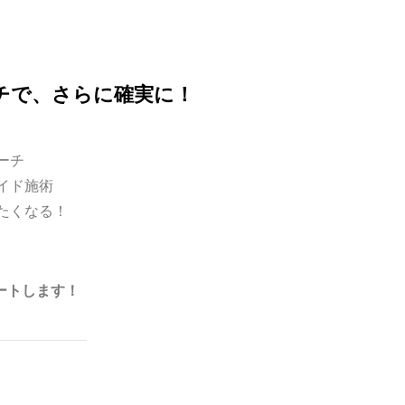
ッチで、さらに確実に！
ーチ
イド施術
たくなる！
ートします！