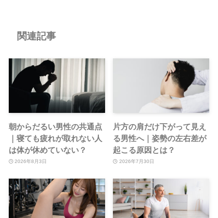
朝からだるい男性の共通点
片方の肩だけ下がって見え
｜寝ても疲れが取れない人
る男性へ｜姿勢の左右差が
は体が休めていない？
起こる原因とは？
2026年8月3日
2026年7月30日
パーソナルストレッチと整
ストレッチを受けるベスト
体の違いとは？｜どちらに
なタイミングは？｜仕事
通うべきか迷っている男性
前・仕事後・休日はどれが
へ
おすすめ？
2026年7月25日
2026年7月18日