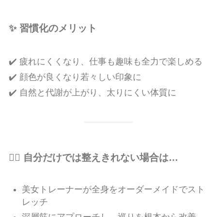
✨ 習慣化のメリット
✔️ 疲れにくくなり、仕事も趣味も全力で楽しめる
✔️ 顔色が良くなり若々しい印象に
✔️ 自然と代謝が上がり、太りにくい体質に
🙋‍♂️ 自分だけでは整えきれない場合は…
美女トレーナーが全身をオーダーメイドでスト
レッチ
深層筋にアプローチし、巡りを根本から改善