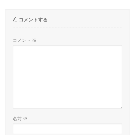
コメントする
コメント
※
名前
※