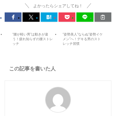
よかったらシェアしてね！
“腰が軽い男”は動きが違
“姿勢美人”ならぬ“姿勢イケ
う！疲れ知らずの腰ストレ
メン”へ！デキる男のスト
ッチ
レッチ習慣
この記事を書いた人