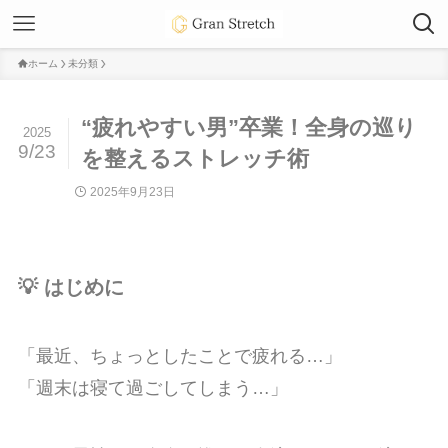
ホーム
未分類
“疲れやすい男”卒業！全身の巡り
2025
9/23
を整えるストレッチ術
2025年9月23日
未分類
💡 はじめに
「最近、ちょっとしたことで疲れる…」
「週末は寝て過ごしてしまう…」