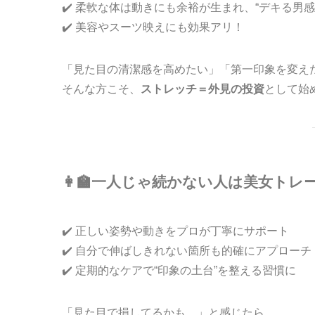
✔️ 柔軟な体は動きにも余裕が生まれ、“デキる男感
✔️ 美容やスーツ映えにも効果アリ！
「見た目の清潔感を高めたい」「第一印象を変え
そんな方こそ、
ストレッチ＝外見の投資
として始
👩‍🏫一人じゃ続かない人は美女ト
✔️ 正しい姿勢や動きをプロが丁寧にサポート
✔️ 自分で伸ばしきれない箇所も的確にアプローチ
✔️ 定期的なケアで“印象の土台”を整える習慣に
「見た目で損してるかも…」と感じたら、