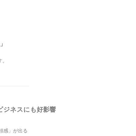
。
チ」
す。
テ・ビジネスにも好影響
信頼感」が出る