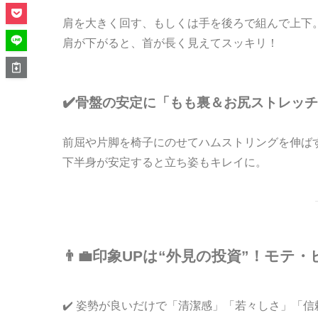
肩を大きく回す、もしくは手を後ろで組んで上下
肩が下がると、首が長く見えてスッキリ！
✔️骨盤の安定に「もも裏＆お尻ストレッ
前屈や片脚を椅子にのせてハムストリングを伸ば
下半身が安定すると立ち姿もキレイに。
👨‍💼印象UPは“外見の投資”！モ
✔️ 姿勢が良いだけで「清潔感」「若々しさ」「