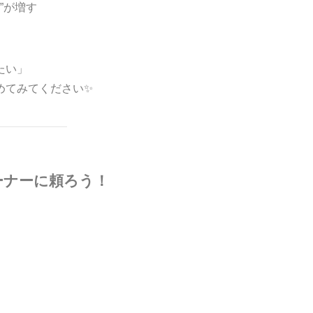
”が増す
たい」
めてみてください✨
レーナーに頼ろう！