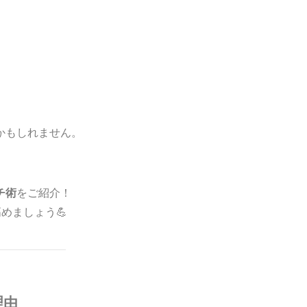
かもしれません。
チ術
をご紹介！
めましょう💪
理由